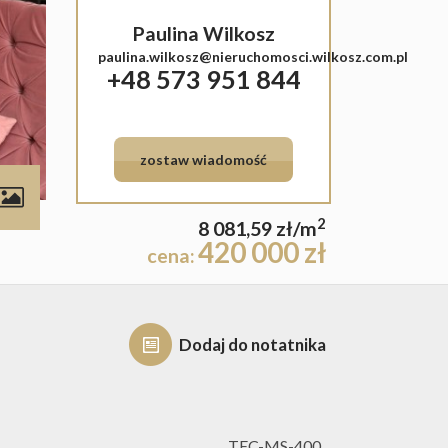
Paulina Wilkosz
paulina.wilkosz@nieruchomosci.wilkosz.com.pl
+48 573 951 844
zostaw wiadomość
contributors
2
8 081,59 zł/m
420 000 zł
cena:
Dodaj do notatnika
TEC-MS-400