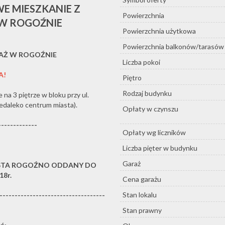
E MIESZKANIE Z
Powierzchnia
 W ROGOŹNIE
Powierzchnia użytkowa
Powierzchnia balkonów/tarasów
DAŻ W ROGOŹNIE
Liczba pokoi
A!
Piętro
Rodzaj budynku
na 3 piętrze w bloku przy ul.
edaleko centrum miasta).
Opłaty w czynszu
-------------
Opłaty wg liczników
Liczba pięter w budynku
Garaż
ASTA ROGOŹNO ODDANY DO
8r.
Cena garażu
Stan lokalu
-----------------------------------
Stan prawny