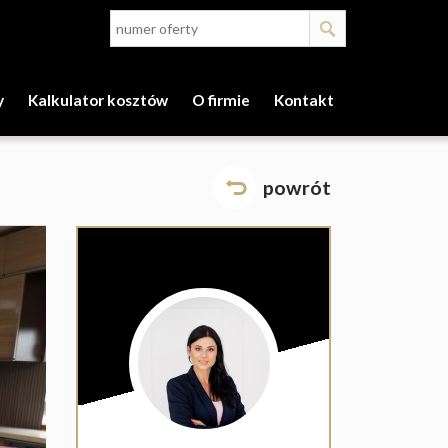
y
Kalkulator kosztów
O firmie
Kontakt
powrót