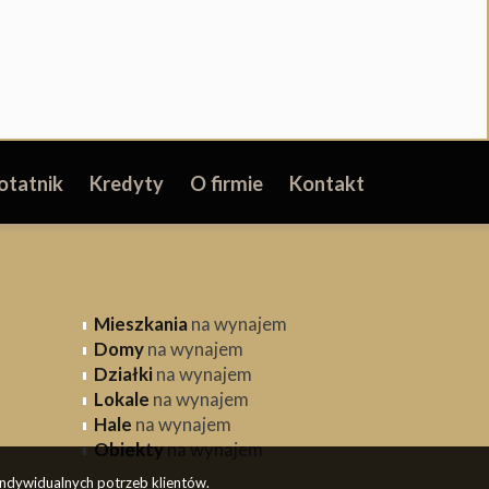
otatnik
Kredyty
O firmie
Kontakt
Mieszkania
na wynajem
Domy
na wynajem
Działki
na wynajem
Lokale
na wynajem
Hale
na wynajem
Obiekty
na wynajem
indywidualnych potrzeb klientów.