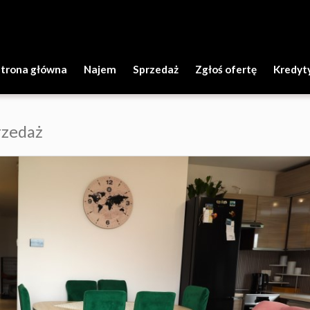
Strona główna
Najem
Sprzedaż
Zgłoś ofertę
Kredyt
rzedaż