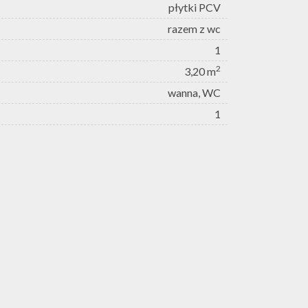
płytki PCV
razem z wc
1
2
3,20 m
wanna, WC
1