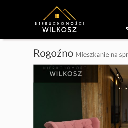
Rogoźno
Mieszkanie na sp
+
−