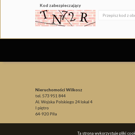
Kod zabezpieczający
Nieruchomości Wilkosz
tel. 573 951 844
Al. Wojska Polskiego 24 lokal 4
I piętro
64-920 Piła
Ta strona wykorzystuje pliki co