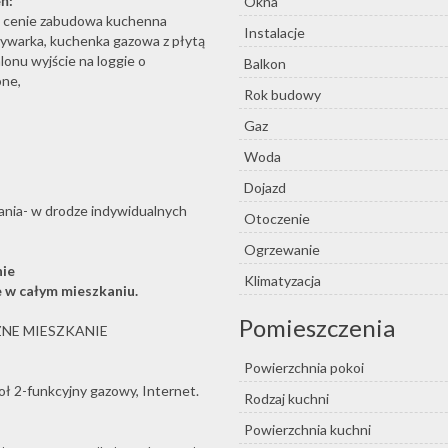
ń:
Okna
 cenie zabudowa kuchenna
Instalacje
warka, kuchenka gazowa z płytą
alonu wyjście na loggie o
Balkon
one,
Rok budowy
Gaz
Woda
Dojazd
kania- w drodze indywidualnych
Otoczenie
Ogrzewanie
nie
Klimatyzacja
 w całym miesz
kaniu.
Pomieszczenia
ZNE MIESZKANIE
Powierzchnia pokoi
ioł 2-funkcyjny gazowy, Internet.
Rodzaj kuchni
Powierzchnia kuchni