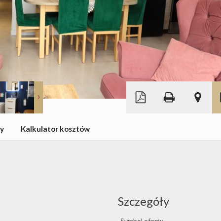
Leaflet
|
©
OpenStreetMap
wy
Kalkulator kosztów
Szczegóły
Symbol oferty