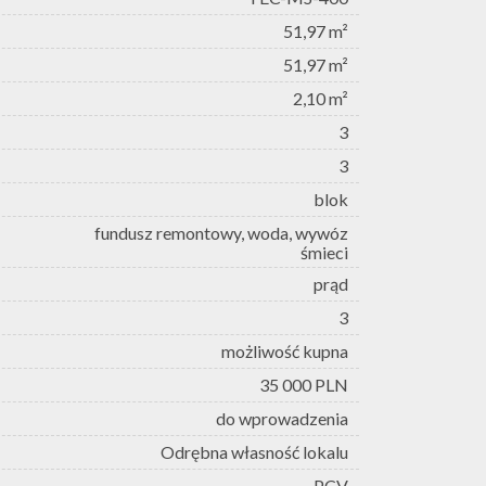
51,97 m²
51,97 m²
2,10 m²
3
3
blok
fundusz remontowy, woda, wywóz
śmieci
prąd
3
możliwość kupna
35 000 PLN
do wprowadzenia
Odrębna własność lokalu
PCV