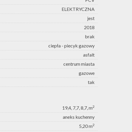
ELEKTRYCZNA
jest
2018
brak
ciepła - piecyk gazowy
asfalt
centrum miasta
gazowe
tak
2
19,4, 7,7, 8,7, m
aneks kuchenny
2
5,20 m