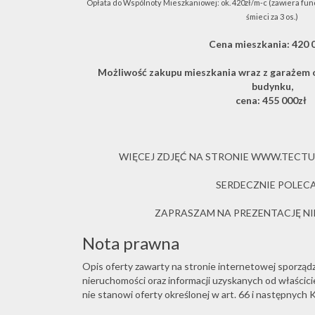
Opłata do Wspólnoty Mieszkaniowej: ok. 420zł/m-c (zawiera fun
śmieci za 3 os.)
Cena mieszkania: 420 
Możliwość zakupu mieszkania wraz z garażem 
budynku,
cena: 455 000zł
WIĘCEJ ZDJĘĆ NA STRONIE WWW.TECT
SERDECZNIE POLEC
ZAPRASZAM NA PREZENTACJĘ 
Nota prawna
Opis oferty zawarty na stronie internetowej sporząd
nieruchomości oraz informacji uzyskanych od właściciel
nie stanowi oferty określonej w art. 66 i następnych K