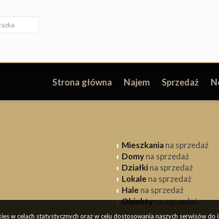
Strona główna
Najem
Sprzedaż
N
Mieszkania
na sprzedaż
Domy
na sprzedaż
Działki
na sprzedaż
Lokale
na sprzedaż
Hale
na sprzedaż
Obiekty
na sprzedaż
okies w celach statystycznych oraz w celu dostosowania naszych serwisów do 