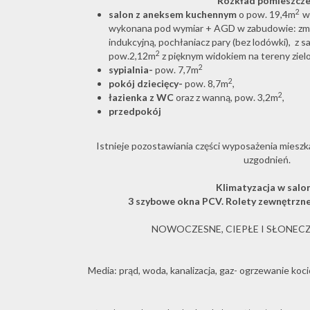
Rozkład pomieszcze
2
salon z aneksem kuchennym
o pow. 19,4m
w
wykonana pod wymiar + AGD w zabudowie: zmy
indukcyjną, pochłaniacz pary (bez lodówki), z s
2
pow.2,12m
z pięknym widokiem na tereny ziel
2
sypialnia-
pow. 7,7m
2
pokój dziecięcy-
pow. 8,7m
,
2
łazienka z WC
oraz z wanną, pow. 3,2m
,
przedpokój
Istnieje pozostawiania części wyposażenia miesz
uzgodnień.
Klimatyzacja w salo
3 szybowe okna PCV. Rolety zewnętrzne
NOWOCZESNE, CIEPŁE I SŁONEC
Media: prąd, woda, kanalizacja, gaz- ogrzewanie koc