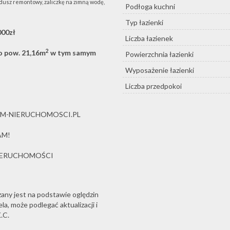
dusz remontowy, zaliczkę na zimną wodę,
Podłoga kuchni
Typ łazienki
000zł
Liczba łazienek
2
o pow. 21,16m
w tym samym
Powierzchnia łazienki
Wyposażenie łazienki
Liczba przedpokoi
UM-NIERUCHOMOSCI.PL
AM!
NIERUCHOMOŚCI
zany jest na podstawie oględzin
a, może podlegać aktualizacji i
.C.