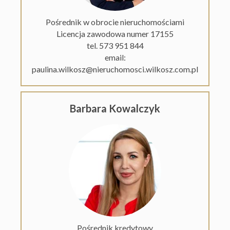
Pośrednik w obrocie nieruchomościami
Licencja zawodowa numer 17155
O
tel. 573 951 844
email:
paulina.wilkosz@nieruchomosci.wilkosz.com.pl
firmie
Kontakt
Barbara Kowalczyk
Pośrednik kredytowy