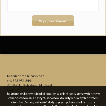
Nieruchomości Wilkosz
tel. 573 951 844
Al. Wojska Polskiego 24 lokal 4
I piętro
Ta strona wykorzystuje pliki cookies w celach statystycznych oraz w
64-920 Piła
celu dostosowania naszych serwisów do indywidualnych potrzeb
klientów. Zmiany ustawień dotyczących plików cookie można