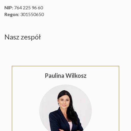
Hale
NIP:
764 225 96 60
Regon:
301550650
Rynek
Obiekty
pierwot
Nasz zespół
Zgłoś
ofertę
Paulina Wilkosz
Kredyty
Kalkulat
kosztów