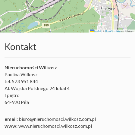
Lokale
Hale
Leaflet
|
©
OpenStreetMap
contributors
Obiekty
Kontakt
Sprzeda
Nieruchomości Wilkosz
Paulina Wilkosz
Mieszka
tel. 573 951 844
Al. Wojska Polskiego 24 lokal 4
Domy
I piętro
64-920 Piła
Działki
email:
biuro@nieruchomosci.wilkosz.com.pl
Lokale
www:
www.nieruchomosci.wilkosz.com.pl