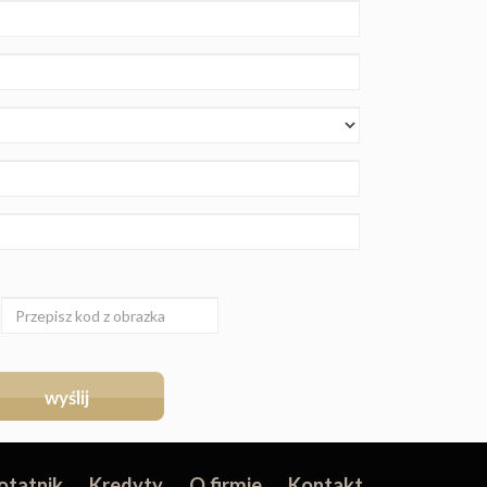
otatnik
Kredyty
O firmie
Kontakt