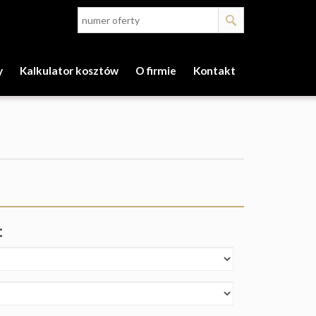
y
Kalkulator kosztów
O firmie
Kontakt
: