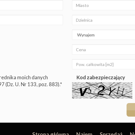
rednika moich danych
Kod zabezpieczający
 (Dz. U. Nr 133, poz. 883).*
Strona główna
Najem
Sprzedaż
N