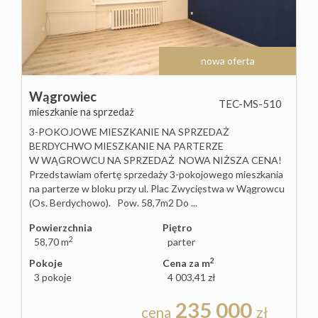
nowa oferta
Wągrowiec
TEC-MS-510
mieszkanie na sprzedaż
3-POKOJOWE MIESZKANIE NA SPRZEDAŻ
BERDYCHWO MIESZKANIE NA PARTERZE
W WĄGROWCU NA SPRZEDAŻ NOWA NIŻSZA CENA!
Przedstawiam ofertę sprzedaży 3-pokojowego mieszkania
na parterze w bloku przy ul. Plac Zwycięstwa w Wągrowcu
(Os. Berdychowo). Pow. 58,7m2 Do ...
Powierzchnia
Piętro
2
58,70 m
parter
2
Pokoje
Cena za m
3 pokoje
4 003,41 zł
235 000
cena
zł