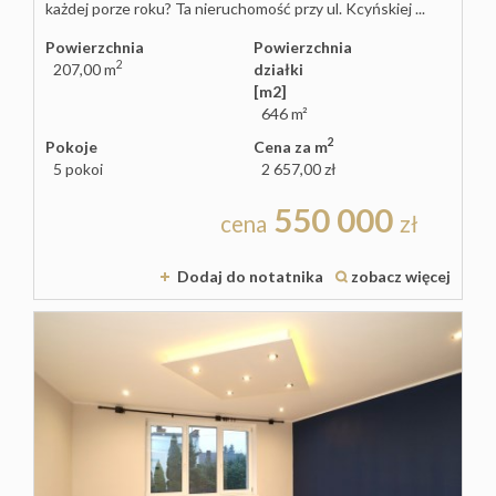
każdej porze roku? Ta nieruchomość przy ul. Kcyńskiej ...
Powierzchnia
Powierzchnia
2
207,00 m
działki
O
[m2]
646 m²
2
Pokoje
Cena za m
firmie
5 pokoi
2 657,00 zł
550 000
cena
zł
Kontakt
Dodaj do notatnika
zobacz więcej