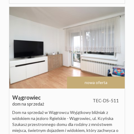
Hale
Rynek
Obiekty
pierwot
Zgłoś
ofertę
nowa oferta
Kredyty
Wągrowiec
TEC-DS-511
dom na sprzedaż
Kalkulat
Dom na sprzedaż w Wągrowcu Wyjątkowy bliźniak z
widokiem na jezioro Rgielskie - Wągrowiec, ul. Kcyńska
Szukasz przestronnego domu dla rodziny z mnóstwem
miejsca, świetnym dojazdem i widokiem, który zachwyca o
kosztów