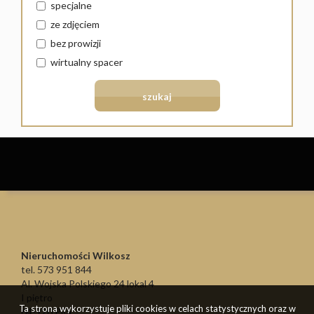
specjalne
ze zdjęciem
bez prowizji
wirtualny spacer
Nieruchomości Wilkosz
tel. 573 951 844
Al. Wojska Polskiego 24 lokal 4
I piętro
Ta strona wykorzystuje pliki cookies w celach statystycznych oraz w
64-920 Piła