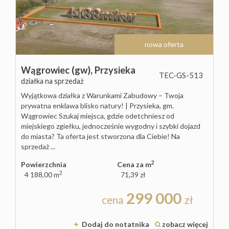
Lokale
Hale
nowa oferta
Wągrowiec (gw),
Przysieka
Obiekty
TEC-GS-513
działka na sprzedaż
Wyjątkowa działka z Warunkami Zabudowy – Twoja
Sprzeda
prywatna enklawa blisko natury! | Przysieka, gm.
Wągrowiec Szukaj miejsca, gdzie odetchniesz od
miejskiego zgiełku, jednocześnie wygodny i szybki dojazd
Mieszka
do miasta? Ta oferta jest stworzona dla Ciebie! Na
sprzedaż ...
Domy
2
Powierzchnia
Cena za m
2
4 188,00 m
71,39 zł
Działki
299 000
cena
zł
Lokale
Dodaj do notatnika
zobacz więcej