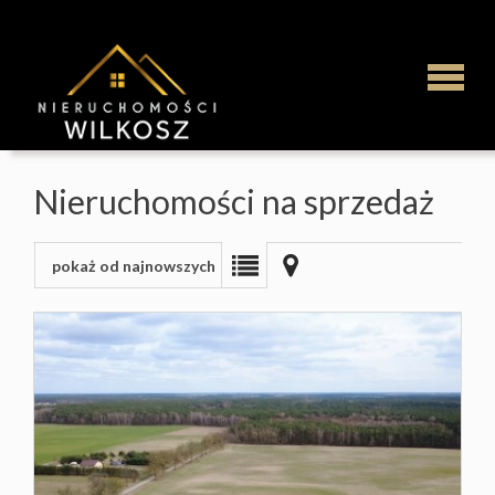
Strona
Nieruchomości na sprzedaż
główna
pokaż od najnowszych
Najem
Mieszka
Domy
Działki