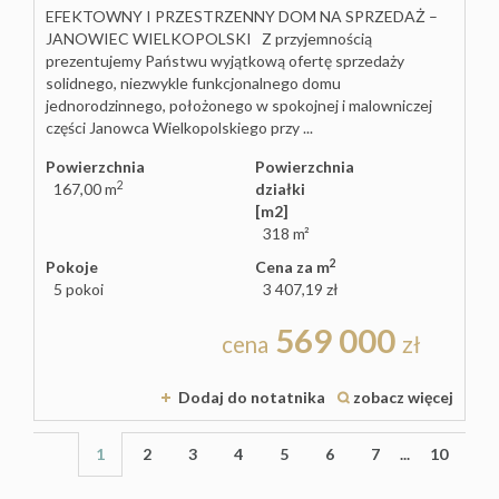
EFEKTOWNY I PRZESTRZENNY DOM NA SPRZEDAŻ –
JANOWIEC WIELKOPOLSKI Z przyjemnością
prezentujemy Państwu wyjątkową ofertę sprzedaży
solidnego, niezwykle funkcjonalnego domu
jednorodzinnego, położonego w spokojnej i malowniczej
części Janowca Wielkopolskiego przy ...
Powierzchnia
Powierzchnia
2
167,00 m
działki
[m2]
318 m²
2
Pokoje
Cena za m
5 pokoi
3 407,19 zł
569 000
cena
zł
Dodaj do notatnika
zobacz więcej
1
2
3
4
5
6
7
...
10