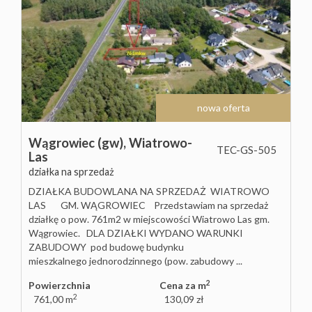
nowa oferta
Wągrowiec (gw),
Wiatrowo-
TEC-GS-505
Las
działka na sprzedaż
DZIAŁKA BUDOWLANA NA SPRZEDAŻ WIATROWO
LAS GM. WĄGROWIEC Przedstawiam na sprzedaż
działkę o pow. 761m2 w miejscowości Wiatrowo Las gm.
Wągrowiec. DLA DZIAŁKI WYDANO WARUNKI
ZABUDOWY pod budowę budynku
mieszkalnego jednorodzinnego (pow. zabudowy ...
2
Powierzchnia
Cena za m
2
761,00 m
130,09 zł