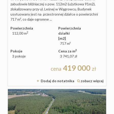
zabudowie bliźniaczej o pow. 112m2 (użytkowa 91m2),
zlokalizowany przy ul. Leśnej w Wągrowcu. Budynek
usytuowany jest na przestronnej działce o powierzchni
717 m², co daje ogromne ...
Powierzchnia
Powierzchnia
2
112,00 m
działki
[m2]
717 m²
2
Pokoje
Cena za m
3 pokoje
3 741,07 zł
419 000
cena
zł
Dodaj do notatnika
zobacz więcej