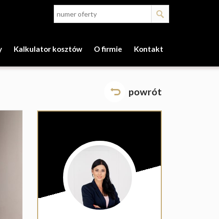
y
Kalkulator kosztów
O firmie
Kontakt
powrót