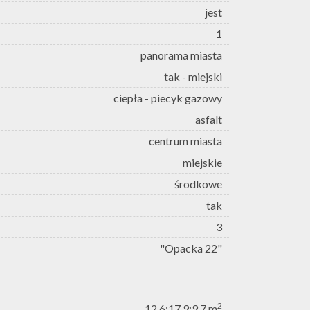
jest
1
panorama miasta
tak - miejski
ciepła - piecyk gazowy
asfalt
centrum miasta
miejskie
środkowe
tak
3
"Opacka 22"
2
12,6;17,9;9,7 m