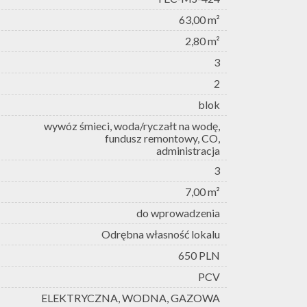
63,00 m²
2,80 m²
3
2
blok
wywóz śmieci, woda/ryczałt na wodę,
fundusz remontowy, CO,
administracja
3
7,00 m²
do wprowadzenia
Odrębna własność lokalu
650 PLN
PCV
ELEKTRYCZNA, WODNA, GAZOWA