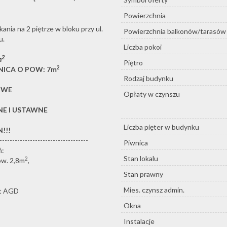
Powierzchnia
ia na 2 piętrze w bloku przy ul.
Powierzchnia balkonów/tarasów
u.
Liczba pokoi
2
m
Piętro
2
NICA O POW: 7m
Rodzaj budynku
OWE
Opłaty w czynszu
NE I USTAWNE
Liczba pięter w budynku
!!!
-----------------------------------
Piwnica
ń:
Stan lokalu
2
ow. 2,8m
,
Stan prawny
Mies. czynsz admin.
ęt AGD
Okna
Instalacje