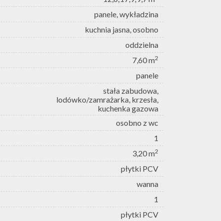
panele, wykładzina
kuchnia jasna, osobno
oddzielna
2
7,60 m
panele
stała zabudowa,
lodówko/zamrażarka, krzesła,
kuchenka gazowa
osobno z wc
1
2
3,20 m
płytki PCV
wanna
1
płytki PCV