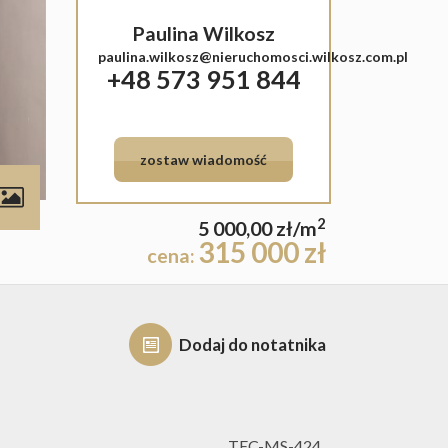
Paulina Wilkosz
paulina.wilkosz@nieruchomosci.wilkosz.com.pl
+48 573 951 844
zostaw wiadomość
contributors
2
5 000,00 zł/m
315 000 zł
cena:
Dodaj do notatnika
TEC-MS-424