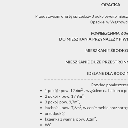
OPACKA
Przedstawiam ofertę sprzedaży 3 pokojowego mieszkan
Opackiej w Wągrowc
POWIERZCHNIA: 63
DO MIESZKANIA PRZYNALEŻY PIW
MIESZKANIE ŚRODK
MIESZKANIE DUŻE PRZESTRON
IDELANE DLA RODZIN
-----------------------------------------------------------
Rozkład pomieszcze
2
1 pokój - pow. 12,6m
z wyjściem na balkon o p
2
2 pokój - pow. 17,9m
,
2
3 pokój, pow. 9,7m
,
2
kuchnia - pow. 7,6m
, w cenie meble oraz sprz
przedpokój,
2
łazienka z wanną, pow. 3,2m
,
WC.