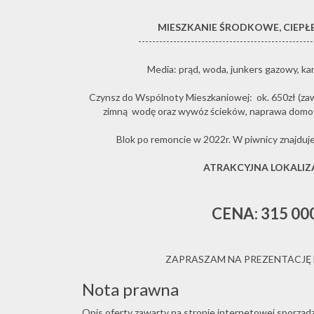
MIESZKANIE ŚRODKOWE, CIEPŁ
--------------------------------------------------
Media: prąd, woda, junkers gazowy, kan
Czynsz do Wspólnoty Mieszkaniowej: ok. 650zł (zawie
zimną wodę oraz wywóz ścieków, naprawa domo
Blok po remoncie w 2022r. W piwnicy znajduje
ATRAKCYJNA LOKALIZ
CENA: 315 00
ZAPRASZAM NA PREZENTACJĘ 
Nota prawna
Opis oferty zawarty na stronie internetowej sporząd