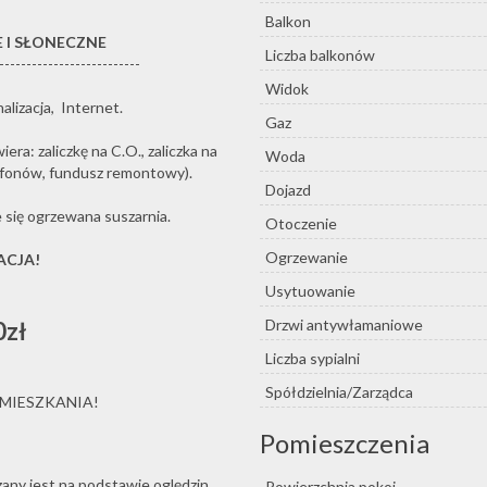
Balkon
E I SŁONECZNE
Liczba balkonów
--------------------------
Widok
alizacja, Internet.
Gaz
ra: zaliczkę na C.O., zaliczka na
Woda
fonów, fundusz remontowy).
Dojazd
 się ogrzewana suszarnia.
Otoczenie
Ogrzewanie
ACJA!
Usytuowanie
Drzwi antywłamaniowe
0zł
Liczba sypialni
Spółdzielnia/Zarządca
MIESZKANIA!
Pomieszczenia
zany jest na podstawie oględzin
Powierzchnia pokoi