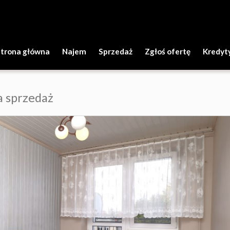
Strona główna
Najem
Sprzedaż
Zgłoś ofertę
Kredyt
a sprzedaż