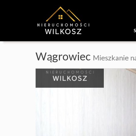
Wągrowiec
Mieszkanie n
+
−