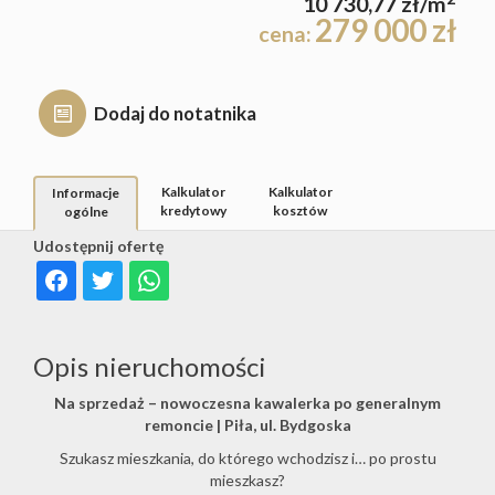
10 730,77 zł/m
Hale
279 000 zł
cena:
Rynek
Dodaj do notatnika
Obiekty
pierwot
Zgłoś
Kalkulator
Kalkulator
Informacje
kredytowy
kosztów
ogólne
Udostępnij ofertę
ofertę
Kredyty
Opis nieruchomości
Na sprzedaż – nowoczesna kawalerka po generalnym
Kalkulat
remoncie | Piła, ul. Bydgoska
Szukasz mieszkania, do którego wchodzisz i… po prostu
mieszkasz?
kosztów