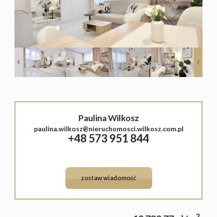
Lokale
Hale
Obiekty
Sprzeda
Paulina Wilkosz
Mieszka
paulina.wilkosz@nieruchomosci.wilkosz.com.pl
+48 573 951 844
Domy
Działki
zostaw wiadomość
Lokale
2