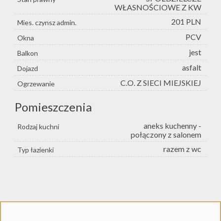
WŁASNOŚCIOWE Z KW
201 PLN
Mies. czynsz admin.
PCV
Okna
jest
Balkon
asfalt
Dojazd
C.O. Z SIECI MIEJSKIEJ
Ogrzewanie
Pomieszczenia
aneks kuchenny -
Rodzaj kuchni
połączony z salonem
razem z wc
Typ łazienki