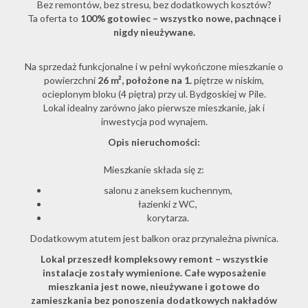
Bez remontów, bez stresu, bez dodatkowych kosztów?
Ta oferta to
100% gotowiec – wszystko nowe, pachnące i
nigdy nieużywane.
O
Na sprzedaż funkcjonalne i w pełni wykończone mieszkanie o
powierzchni
26 m², położone na 1.
piętrze w niskim,
firmie
ocieplonym bloku (4 piętra) przy ul. Bydgoskiej w Pile.
Lokal idealny zarówno jako pierwsze mieszkanie, jak i
inwestycja pod wynajem.
Kontakt
Opis nieruchomości:
Mieszkanie składa się z:
salonu z aneksem kuchennym,
łazienki z WC,
korytarza.
Dodatkowym atutem jest balkon oraz przynależna piwnica.
Lokal przeszedł kompleksowy remont – wszystkie
instalacje zostały wymienione. Całe wyposażenie
mieszkania jest nowe, nieużywane i gotowe do
zamieszkania bez ponoszenia dodatkowych nakładów