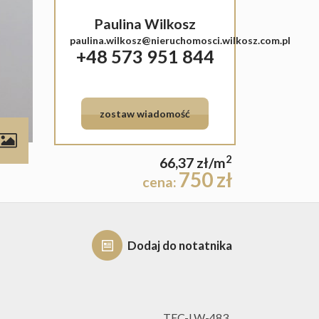
Paulina Wilkosz
paulina.wilkosz@nieruchomosci.wilkosz.com.pl
+48 573 951 844
zostaw wiadomość
contributors
2
66,37 zł/m
750 zł
cena:
Dodaj do notatnika
TEC-LW-483