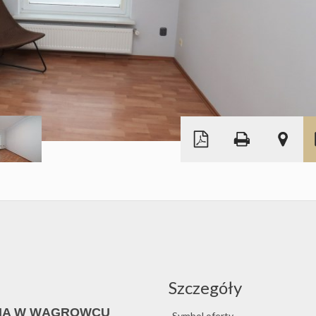
Leaflet
|
©
OpenStreetMap
Szczegóły
CIA W WĄGROWCU
Symbol oferty