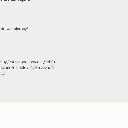
zabezpieczająca
 do współpracy!
zany jest na podstawie oględzin
a, może podlegać aktualizacji i
.C.