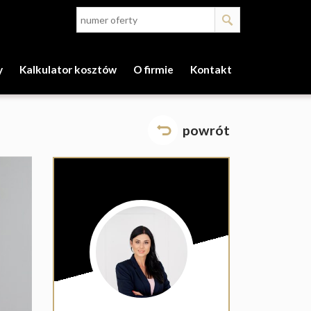
y
Kalkulator kosztów
O firmie
Kontakt
powrót