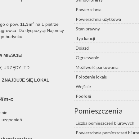
Powierzchnia
Powierzchnia użytkowa
2
ego o pow.
11,3m
na 1 piętrze
Stan prawny
Wągrowcu. Do dyspozycji Najemcy
ego budynku.
Typ kaucji
Dojazd
 MIEŚCIE!
Ogrzewanie
Możliwość parkowania
Y, URZĘDY ITD.
Położenie lokalu
 ZNAJDUJE SIĘ LOKAL
Wejście
Podłogi
zł/m-c
Pomieszczenia
enie
ch uzgodnień
Liczba pomieszczeń biurowych
Powierzchnia pomieszczeń biur