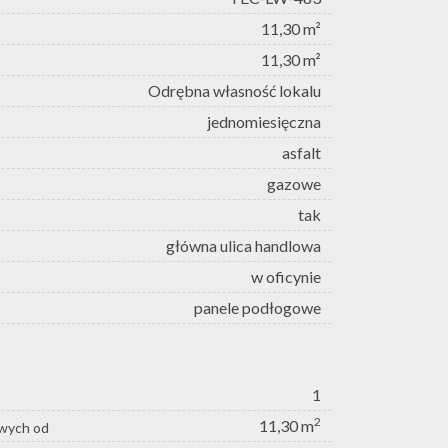
11,30 m²
11,30 m²
Odrębna własność lokalu
jednomiesięczna
asfalt
gazowe
tak
główna ulica handlowa
w oficynie
panele podłogowe
1
2
11,30 m
owych od