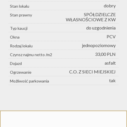
dobry
Stan lokalu
SPÓŁDZIELCZE
Stan prawny
WŁASNOŚCIOWE Z KW
do uzgodnienia
Typ kaucji
PCV
Okna
jednopoziomowy
Rodzaj lokalu
33,00 PLN
Czynsz najmu netto /m2
asfalt
Dojazd
C.O. Z SIECI MIEJSKIEJ
Ogrzewanie
tak
Możliwość parkowania