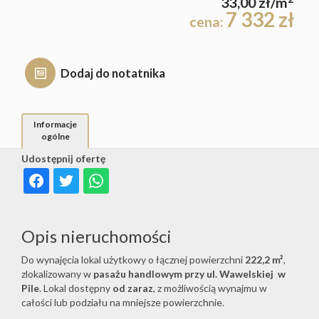
33,00 zł/m
Hale
7 332 zł
cena:
Rynek
Dodaj do notatnika
Obiekty
pierwot
Zgłoś
Informacje
ogólne
Udostępnij ofertę
ofertę
Kredyty
Opis nieruchomości
Do wynajęcia lokal użytkowy o łącznej powierzchni
222,2 m²
,
Kalkulat
zlokalizowany w
pasażu handlowym przy ul. Wawelskiej w
Pile
. Lokal dostępny
od zaraz
, z możliwością wynajmu w
całości lub podziału na mniejsze powierzchnie.
kosztów