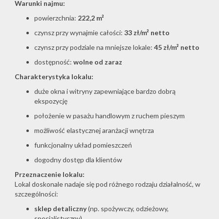
Warunki najmu:
powierzchnia:
222,2 m²
O
czynsz przy wynajmie całości:
33 zł/m² netto
czynsz przy podziale na mniejsze lokale:
45 zł/m² netto
dostępność:
wolne od zaraz
firmie
Charakterystyka lokalu:
duże okna i witryny zapewniające bardzo dobrą
Kontakt
ekspozycję
położenie w pasażu handlowym z ruchem pieszym
możliwość elastycznej aranżacji wnętrza
funkcjonalny układ pomieszczeń
dogodny dostęp dla klientów
Przeznaczenie lokalu:
Lokal doskonale nadaje się pod różnego rodzaju działalność, w
szczególności:
sklep detaliczny
(np. spożywczy, odzieżowy,
specjalistyczny)