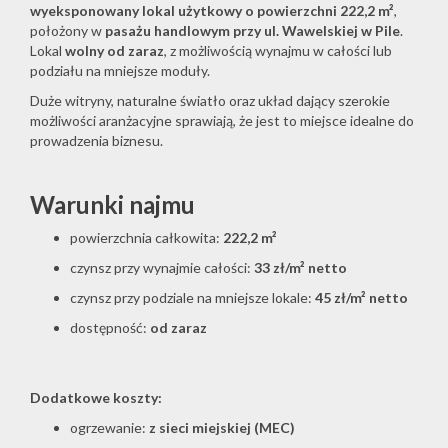
wyeksponowany lokal użytkowy o powierzchni 222,2 m²
,
położony w
pasażu handlowym przy ul. Wawelskiej w Pile
.
Lokal
wolny od zaraz
, z możliwością wynajmu w całości lub
podziału na mniejsze moduły.
Duże witryny, naturalne światło oraz układ dający szerokie
możliwości aranżacyjne sprawiają, że jest to miejsce idealne do
prowadzenia biznesu.
Warunki najmu
powierzchnia całkowita:
222,2 m²
czynsz przy wynajmie całości:
33 zł/m² netto
czynsz przy podziale na mniejsze lokale:
45 zł/m² netto
dostępność:
od zaraz
Dodatkowe koszty:
ogrzewanie:
z sieci miejskiej (MEC)