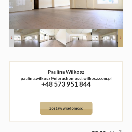
Lokale
Hale
Obiekty
Sprzeda
Paulina Wilkosz
Mieszka
paulina.wilkosz@nieruchomosci.wilkosz.com.pl
+48 573 951 844
Domy
Działki
zostaw wiadomość
Lokale
2