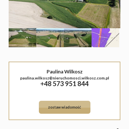
Lokale
Hale
Obiekty
Sprzeda
Paulina Wilkosz
Mieszka
Leaflet
|
©
OpenStreetMap
contributors
paulina.wilkosz@nieruchomosci.wilkosz.com.pl
+48 573 951 844
Domy
Działki
zostaw wiadomość
Lokale