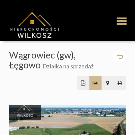
Strona
Wągrowiec (gw),
główna
Łęgowo
Działka na sprzedaż
Najem
+
Mieszka
−
Domy
Działki