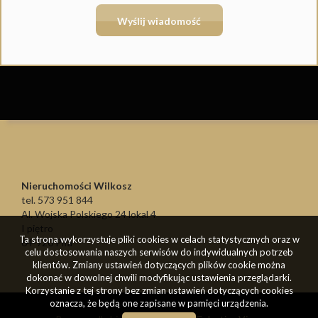
Nieruchomości Wilkosz
tel. 573 951 844
Al. Wojska Polskiego 24 lokal 4
I piętro
Ta strona wykorzystuje pliki cookies w celach statystycznych oraz w
64-920 Piła
celu dostosowania naszych serwisów do indywidualnych potrzeb
klientów. Zmiany ustawień dotyczących plików cookie można
dokonać w dowolnej chwili modyfikując ustawienia przeglądarki.
Korzystanie z tej strony bez zmian ustawień dotyczących cookies
oznacza, że będą one zapisane w pamięci urządzenia.