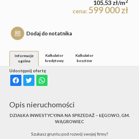
2
Hale
105,53 zł/m
599 000 zł
cena:
Rynek
Obiekty
pierwot
Dodaj do notatnika
Zgłoś
Kalkulator
Kalkulator
Informacje
kredytowy
kosztów
ogólne
Udostępnij ofertę
ofertę
Kredyty
Opis nieruchomości
Kalkulat
DZIAŁKA INWESTYCYJNA NA SPRZEDAŻ – ŁĘGOWO, GM.
WĄGROWIEC
Szukasz gruntu pod rozwój swojej firmy?
kosztów