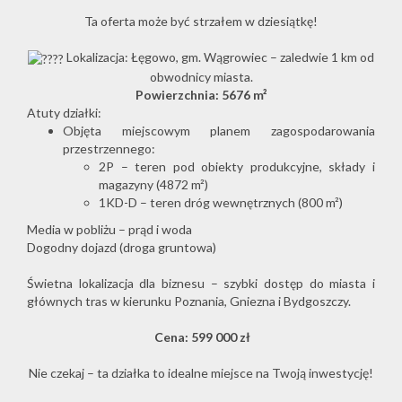
Ta oferta może być strzałem w dziesiątkę!
Lokalizacja: Łęgowo, gm. Wągrowiec – zaledwie 1 km od
O
obwodnicy miasta.
Powierzchnia: 5676 m²
Atuty działki:
firmie
Objęta miejscowym planem zagospodarowania
przestrzennego:
2P – teren pod obiekty produkcyjne, składy i
magazyny (4872 m²)
Kontakt
1KD-D – teren dróg wewnętrznych (800 m²)
Media w pobliżu – prąd i woda
Dogodny dojazd (droga gruntowa)
Świetna lokalizacja dla biznesu – szybki dostęp do miasta i
głównych tras w kierunku Poznania, Gniezna i Bydgoszczy.
Cena: 599 000 zł
Nie czekaj – ta działka to idealne miejsce na Twoją inwestycję!