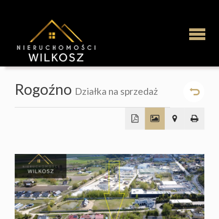
Strona
Rogoźno
Działka na sprzedaż
główna
Najem
+
−
Mieszka
Domy
Działki