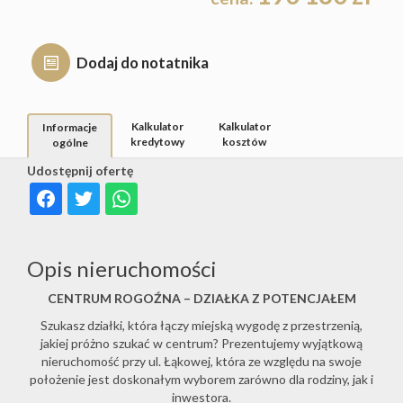
Hale
Rynek
Dodaj do notatnika
Obiekty
pierwot
Kalkulator
Kalkulator
Informacje
kredytowy
kosztów
Zgłoś
ogólne
Udostępnij ofertę
ofertę
Opis nieruchomości
Kredyty
CENTRUM ROGOŹNA – DZIAŁKA Z POTENCJAŁEM
Szukasz działki, która łączy miejską wygodę z przestrzenią,
Kalkulat
jakiej próżno szukać w centrum? Prezentujemy wyjątkową
nieruchomość przy ul. Łąkowej, która ze względu na swoje
położenie jest doskonałym wyborem zarówno dla rodziny, jak i
kosztów
inwestora.