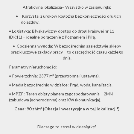
Atrakcyjna lokalizacja– Wszystko w zasięgu ręki:
Korzystaj z uroków Rogoźna bez konieczności długich
O
dojazdów.
• Logistyka: Błyskawiczny dostęp do drogi krajowej nr 11
(DK11) – idealne połączenie z Poznaniem i Piłą.
firmie
• Codzienna wygoda: W bezpośrednim sąsiedztwie sklepy
oraz kluczowe zakłady pracy – to oszczędność czasu każdego
dnia.
Kontakt
Parametry nieruchomości:
• Powierzchnia: 2377 m² (przestronna i ustawna).
• Media bezpośrednio w działce: Prąd, woda, kanalizacja.
• MPZP: Teren objęty planem zagospodarowania – 2MN
(zabudowa jednorodzinna) oraz KW (komunikacja).
Cena: 90 zł/m² (Okazja inwestycyjna w tej lokalizacji!)
Dlaczego to strzał w dziesiątkę?