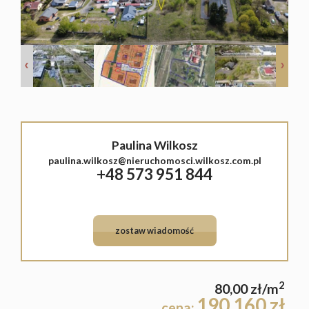
Lokale
Hale
Obiekty
Sprzeda
Paulina Wilkosz
paulina.wilkosz@nieruchomosci.wilkosz.com.pl
Leaflet
|
©
OpenStreetMap
contributors
+48 573 951 844
Mieszka
Domy
zostaw wiadomość
Działki
Lokale
2
80,00 zł/m
190 160 zł
cena: