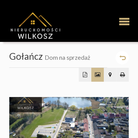
Strona
Gołańcz
Dom na sprzedaż
główna
Najem
+
−
Mieszka
Domy
Działki