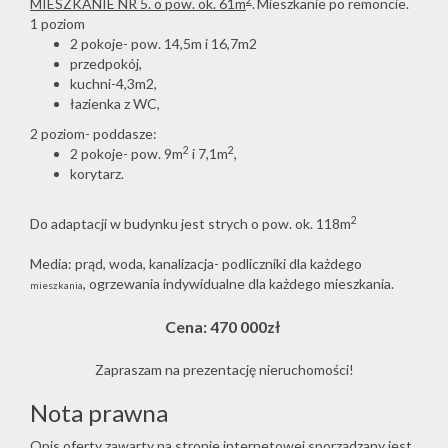
2
MIESZKANIE NR 5.
o pow. ok. 61m
.
Mieszkanie po remoncie.
1 poziom
2 pokoje- pow. 14,5m i 16,7m2
przedpokój,
kuchni-4,3m2,
łazienka z WC,
2 poziom- poddasze:
2
2
2 pokoje- pow. 9m
i 7,1m
,
korytarz.
2
Do adaptacji w budynku jest strych o pow. ok. 118m
Media: prąd, woda, kanalizacja- podliczniki dla każdego
, ogrzewania indywidualne dla każdego mieszkania.
mieszkania
Cena: 470 000zł
Zapraszam na prezentację nieruchomości!
Nota prawna
Opis oferty zawarty na stronie internetowej sporządzany jest