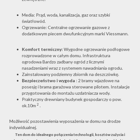
Media: Prąd, woda, kanalizacja, gaz oraz szybki
światłowód.
Ogrzewanie: Centralne ogrzewanie gazowe z
dodatkowym piecem dwufunkcyjnym marki Viessmann.
Komfort termiczny:
Wygodne ogrzewanie podłogowe
rozprowadzone w całym domu. Infrastruktura
ogrodowa Bardzo zadbany ogród z licznymi
nasadzeniami wraz z systemem nawadniania ogrodu.
Zainstalowany podziemny zbiornik na deszczówkę.
Bezpieczeństwo i wygoda
: 2 bramy wjazdowe na
posesję i brama garażowa sterowane pilotem. Instalacje
przygotowania do montażu uzdatniacza wody.
Praktyczny drewniany budynek gospodarczy o pow.
2
ok.10m
.
Możliwość pozostawienia wyposażenia w domu na drodze
indywidualnej.
Ten dom do idealnego połączenia technologii, kosztów zużycia i