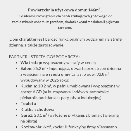
2
Powierzchnia użytkowa domu: 146m
.
To idealne rozwiązanie dla osób szukających gotowego do
O
zamieszkania w domu z garażem, dodatkowymi modułami i pięknym
tarasem.
Dom charakter jest bardzo funkcjonalnym podziałem na strefę
firmie
dzienną, a także zastosowanie.
PARTNER I STREFA GOSPODARCZA:
Kontakt
Wiatrołap:
wyposażony w szafy w cenie;
Salon
: 35,2 m²- imponująca, otwarta przestrzeń dzienna
z wyjściem na
p
rzestronny taras:
o pow. 32,8 m²,
wybudowany w 2025 roku;
Kuchnia:
10,2 m², w pełni umeblowana i wyposażona w
sprzęt AGD (m.in. zmywarka, lodówko-zamrażalkę,
piekarnik, pochłaniacz pary, płyta indukcyjną)
Toaleta
Klatka schodowa
Garaż:
20,1 m² (wyłożone płytkami, z bramą otwieraną
na pilota)
Kotłownia
: 6 m², kocioł II funkcyjny firmy Viessmann.