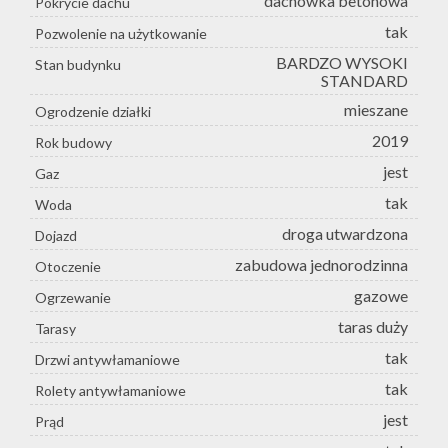
dachówka betonowa
Pokrycie dachu
tak
Pozwolenie na użytkowanie
BARDZO WYSOKI
Stan budynku
STANDARD
mieszane
Ogrodzenie działki
2019
Rok budowy
jest
Gaz
tak
Woda
droga utwardzona
Dojazd
zabudowa jednorodzinna
Otoczenie
gazowe
Ogrzewanie
taras duży
Tarasy
tak
Drzwi antywłamaniowe
tak
Rolety antywłamaniowe
jest
Prąd