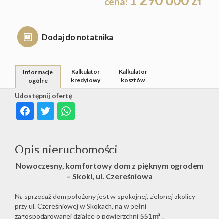
1 290 000 zł
cena:
Hale
Rynek
Dodaj do notatnika
Obiekty
pierwot
Kalkulator
Kalkulator
Informacje
Zgłoś
kredytowy
kosztów
ogólne
Udostępnij ofertę
ofertę
Opis nieruchomości
Kredyty
Nowoczesny, komfortowy dom z pięknym ogrodem
– Skoki, ul. Czereśniowa
Kalkulat
Na sprzedaż d
om położony jest w spokojnej, zielonej okolicy
przy ul. Czereśniowej w Skokach, na w pełni
kosztów
zagospodarowanej działce o powierzchni
551 m²
.