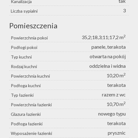
tak
Kanalizacja
3
Liczba sypialni
Pomieszczenia
2
35,2;18,3;11;17,2 m
Powierzchnia pokoi
panele, terakota
Podłogi pokoi
otwarta na pokój
Typ kuchni
oddzielna i widna
Rodzaj kuchni
2
10,20 m
Powierzchnia kuchni
terakota
Podłoga kuchni
razem z wc
Typ łazienki
2
10,70 m
Powierzchnia łazienki
nowego typu
Glazura łazienki
terakota
Podłoga łazienki
prysznic
Wyposażenie łazienki