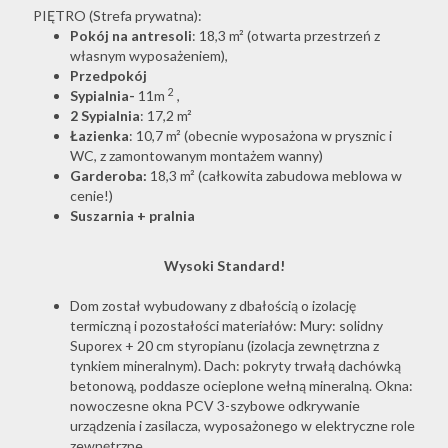
PIĘTRO (Strefa prywatna):
Pokój na antresoli
: 18,3 m² (otwarta przestrzeń z
własnym wyposażeniem),
Przedpokój
2
Sypialnia-
11m
,
2 Sypialnia
: 17,2 m²
Łazienka
: 10,7 m² (obecnie wyposażona w prysznic i
WC, z zamontowanym montażem wanny)
Garderoba:
18,3 m² (całkowita zabudowa meblowa w
cenie!)
Suszarnia + pralnia
Wysoki Standard!
Dom został wybudowany z dbałością o izolację
termiczną i pozostałości materiałów: Mury: solidny
Suporex + 20 cm styropianu (izolacja zewnętrzna z
tynkiem mineralnym). Dach: pokryty trwałą dachówką
betonową, poddasze ocieplone wełną mineralną. Okna:
nowoczesne okna PCV 3-szybowe odkrywanie
urządzenia i zasilacza, wyposażonego w elektryczne role
zewnętrzne.