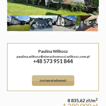
Lokale
Hale
Obiekty
Sprzeda
Paulina Wilkosz
paulina.wilkosz@nieruchomosci.wilkosz.com.pl
+48 573 951 844
Mieszka
Domy
zostaw wiadomość
Działki
Lokale
2
8 835,62 zł/m