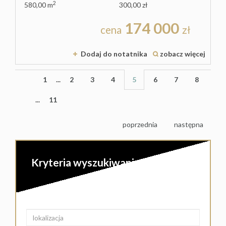
2
580,00 m
300,00 zł
174 000
cena
zł
Dodaj do notatnika
zobacz więcej
1
...
2
3
4
5
6
7
8
...
11
poprzednia
następna
Kryteria wyszukiwania