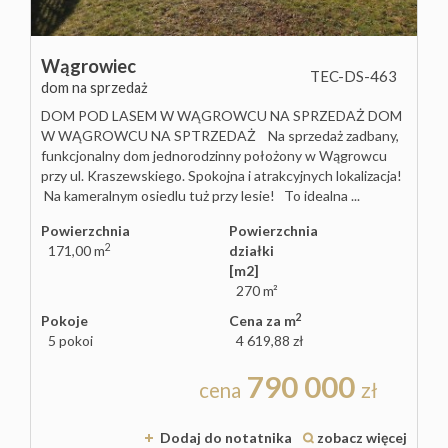
Wągrowiec
TEC-DS-463
dom na sprzedaż
DOM POD LASEM W WĄGROWCU NA SPRZEDAŻ DOM
W WĄGROWCU NA SPTRZEDAŻ Na sprzedaż zadbany,
funkcjonalny dom jednorodzinny położony w Wągrowcu
przy ul. Kraszewskiego. Spokojna i atrakcyjnych lokalizacja!
Na kameralnym osiedlu tuż przy lesie! To idealna ...
Powierzchnia
Powierzchnia
2
171,00 m
działki
[m2]
270 m²
2
Pokoje
Cena za m
5 pokoi
4 619,88 zł
790 000
cena
zł
Dodaj do notatnika
zobacz więcej