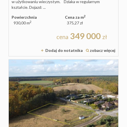
w użytkowaniu wieczystym. Dziaka w regularnym
kształcie. Dojazd: ...
2
Powierzchnia
Cena za m
2
930,00 m
375,27 zł
349 000
cena
zł
Dodaj do notatnika
zobacz więcej