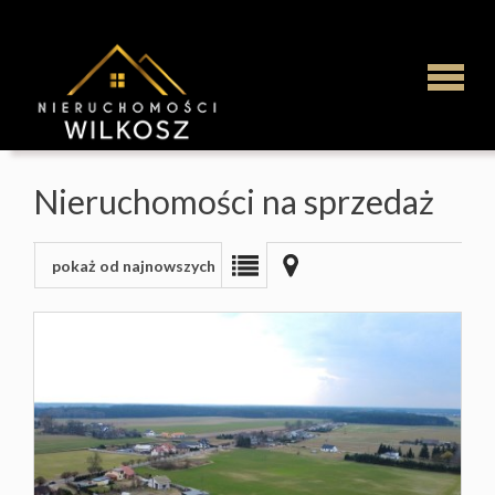
Strona
Nieruchomości na sprzedaż
główna
pokaż od najnowszych
Najem
Mieszka
Domy
Działki