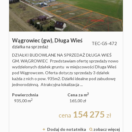
Lokale
Hale
Wągrowiec (gw),
Długa Wieś
Obiekty
TEC-GS-472
działka na sprzedaż
DZIAŁKI BUDOWLANE NA SPRZEDAŻ DŁUGA WIEŚ
Sprzeda
GM. WĄGROWIEC Przedstawiam ofertę sprzedaży nowo
wydzielonych działek gruntu w miejscowości Długa Wieś
pod Wągrowcem. Oferta dotyczy sprzedaży 3 działek
Mieszka
każda z nich o pow. 935m2. Działki idealne pod zabudowę
jednorodzinną. Atrakcyjna lokalizacja ...
Domy
2
Powierzchnia
Cena za m
2
935,00 m
165,00 zł
Działki
154 275
cena
zł
Lokale
Dodaj do notatnika
zobacz więcej