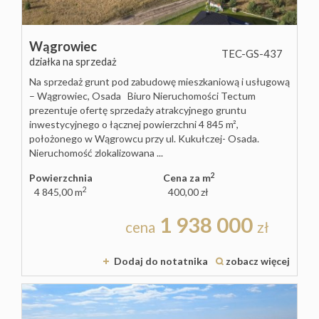
Wągrowiec
TEC-GS-437
działka na sprzedaż
Na sprzedaż grunt pod zabudowę mieszkaniową i usługową
– Wągrowiec, Osada Biuro Nieruchomości Tectum
prezentuje ofertę sprzedaży atrakcyjnego gruntu
inwestycyjnego o łącznej powierzchni 4 845 m²,
położonego w Wągrowcu przy ul. Kukułczej- Osada.
Nieruchomość zlokalizowana ...
2
Powierzchnia
Cena za m
2
4 845,00 m
400,00 zł
1 938 000
cena
zł
Dodaj do notatnika
zobacz więcej