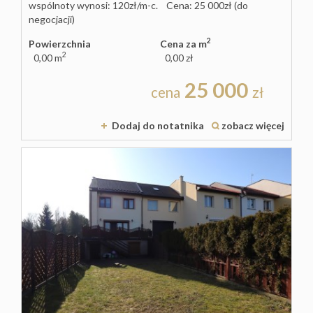
wspólnoty wynosi: 120zł/m-c. Cena: 25 000zł (do
negocjacji)
2
Powierzchnia
Cena za m
O
2
0,00 m
0,00 zł
25 000
cena
zł
firmie
Dodaj do notatnika
zobacz więcej
Kontakt