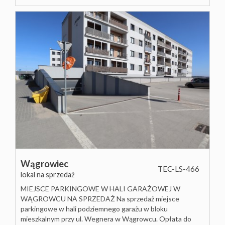
Hale
Rynek
Obiekty
pierwot
Zgłoś
ofertę
Kredyty
Wągrowiec
TEC-LS-466
lokal na sprzedaż
Kalkulat
MIEJSCE PARKINGOWE W HALI GARAŻOWEJ W
WĄGROWCU NA SPRZEDAŻ Na sprzedaż miejsce
parkingowe w hali podziemnego garażu w bloku
mieszkalnym przy ul. Wegnera w Wągrowcu. Opłata do
kosztów