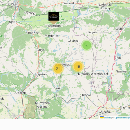
4
19
21
Leaflet
|
©
OpenStreetMap