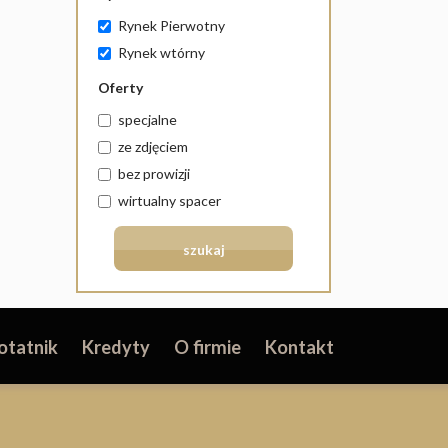
Rynek Pierwotny
Rynek wtórny
Oferty
specjalne
ze zdjęciem
bez prowizji
wirtualny spacer
otatnik
Kredyty
O firmie
Kontakt