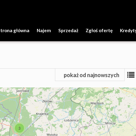
Strona główna
Najem
Sprzedaż
Zgłoś ofertę
Kredyt
pokaż od najnowszych
3