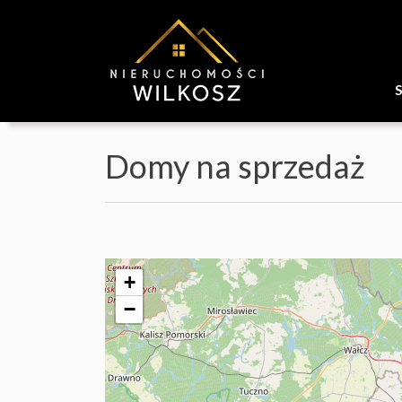
Domy na sprzedaż
+
−